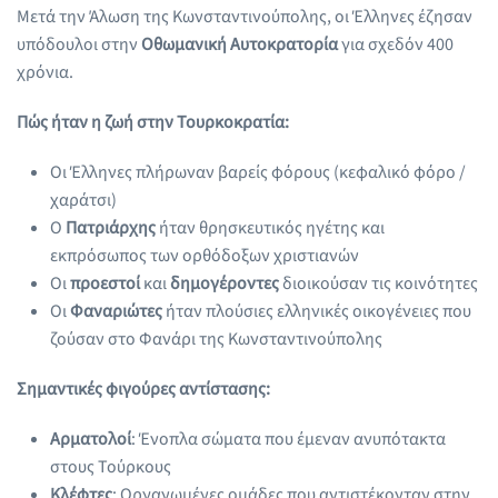
Μετά την Άλωση της Κωνσταντινούπολης, οι Έλληνες έζησαν
υπόδουλοι στην
Οθωμανική Αυτοκρατορία
για σχεδόν 400
χρόνια.
Πώς ήταν η ζωή στην Τουρκοκρατία:
Οι Έλληνες πλήρωναν βαρείς φόρους (κεφαλικό φόρο /
χαράτσι)
Ο
Πατριάρχης
ήταν θρησκευτικός ηγέτης και
εκπρόσωπος των ορθόδοξων χριστιανών
Οι
προεστοί
και
δημογέροντες
διοικούσαν τις κοινότητες
Οι
Φαναριώτες
ήταν πλούσιες ελληνικές οικογένειες που
ζούσαν στο Φανάρι της Κωνσταντινούπολης
Σημαντικές φιγούρες αντίστασης:
Αρματολοί
: Ένοπλα σώματα που έμεναν ανυπότακτα
στους Τούρκους
Κλέφτες
: Οργανωμένες ομάδες που αντιστέκονταν στην