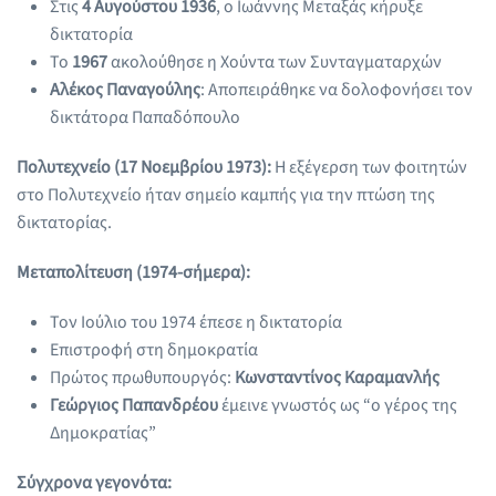
Στις
4 Αυγούστου 1936
, ο Ιωάννης Μεταξάς κήρυξε
δικτατορία
Το
1967
ακολούθησε η Χούντα των Συνταγματαρχών
Αλέκος Παναγούλης
: Αποπειράθηκε να δολοφονήσει τον
δικτάτορα Παπαδόπουλο
Πολυτεχνείο (17 Νοεμβρίου 1973):
Η εξέγερση των φοιτητών
στο Πολυτεχνείο ήταν σημείο καμπής για την πτώση της
δικτατορίας.
Μεταπολίτευση (1974-σήμερα):
Τον Ιούλιο του 1974 έπεσε η δικτατορία
Επιστροφή στη δημοκρατία
Πρώτος πρωθυπουργός:
Κωνσταντίνος Καραμανλής
Γεώργιος Παπανδρέου
έμεινε γνωστός ως “ο γέρος της
Δημοκρατίας”
Σύγχρονα γεγονότα: