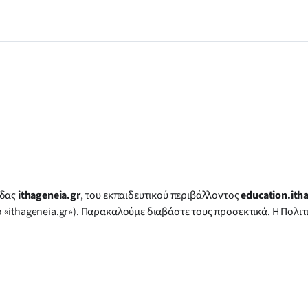
ίδας
ithageneia.gr
, του εκπαιδευτικού περιβάλλοντος
education.ith
 «ithageneia.gr»). Παρακαλούμε διαβάστε τους προσεκτικά. Η Πολ