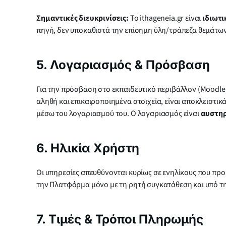
Σημαντικές διευκρινίσεις:
Το ithageneia.gr είναι
ιδιωτι
πηγή, δεν υποκαθιστά την επίσημη ύλη/τράπεζα θεμάτων
5. Λογαριασμός & Πρόσβαση
Για την πρόσβαση στο εκπαιδευτικό περιβάλλον (Moodle
αληθή και επικαιροποιημένα στοιχεία, είναι αποκλειστικ
μέσω του λογαριασμού του. Ο λογαριασμός είναι
αυστη
6. Ηλικία Χρήστη
Οι υπηρεσίες απευθύνονται κυρίως σε ενηλίκους που προ
την Πλατφόρμα μόνο με τη ρητή συγκατάθεση και υπό τη
7. Τιμές & Τρόποι Πληρωμής