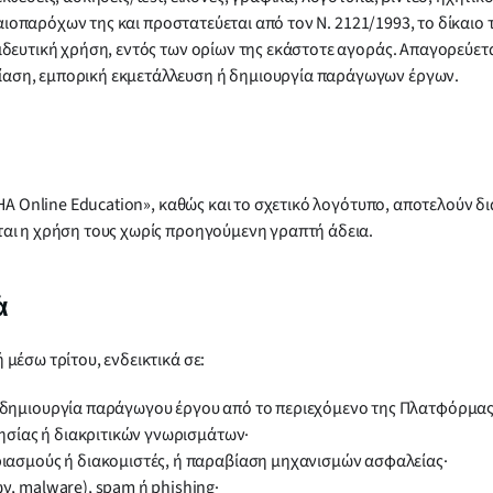
αιοπαρόχων της και προστατεύεται από τον Ν. 2121/1993, το δίκαιο τη
ιδευτική χρήση, εντός των ορίων της εκάστοτε αγοράς. Απαγορεύετ
αση, εμπορική εκμετάλλευση ή δημιουργία παράγωγων έργων.
HA Online Education», καθώς και το σχετικό λογότυπο, αποτελούν δι
αι η χρήση τους χωρίς προηγούμενη γραπτή άδεια.
ά
μέσω τρίτου, ενδεικτικά σε:
δημιουργία παράγωγου έργου από το περιεχόμενο της Πλατφόρμας
ησίας ή διακριτικών γνωρισμάτων·
ιασμούς ή διακομιστές, ή παραβίαση μηχανισμών ασφαλείας·
, malware), spam ή phishing·