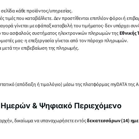
ε σελίδα κάθε προϊόντος/υπηρεσίας.
ικές τιμές που καταβάλλετε. Δεν προστίθενται επιπλέον φόροι ή επι
αγορά γίνεται με εφάπαξ καταβολή του τιμήματος· δεν υπάρχει συ
ω του ασφαλούς συστήματος ηλεκτρονικών πληρωμών της
Εθνικής 
ομιστές μας· η επεξεργασία γίνεται από τον πάροχο πληρωμών.
α μετά την επιβεβαίωση της πληρωμής.
τατικό (απόδειξη ή τιμολόγιο) μέσω της πλατφόρμας myDATA της Α.Α.
 Ημερών & Ψηφιακό Περιεχόμενο
 αρχήν, δικαίωμα να υπαναχωρήσετε εντός
δεκατεσσάρων (14) ημ