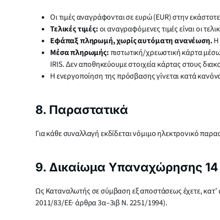
Οι τιμές αναγράφονται σε ευρώ (EUR) στην εκάστοτ
Τελικές τιμές:
οι αναγραφόμενες τιμές είναι οι τελ
Εφάπαξ πληρωμή, χωρίς αυτόματη ανανέωση.
Η 
Μέσα πληρωμής:
πιστωτική/χρεωστική κάρτα μέσ
IRIS. Δεν αποθηκεύουμε στοιχεία κάρτας στους διακ
Η ενεργοποίηση της πρόσβασης γίνεται κατά κανόν
8. Παραστατικά
Για κάθε συναλλαγή εκδίδεται νόμιμο ηλεκτρονικό παρασ
9. Δικαίωμα Υπαναχώρησης 14
Ως Καταναλωτής σε σύμβαση εξ αποστάσεως έχετε, κατ’
2011/83/ΕΕ· άρθρα 3α–3ιβ Ν. 2251/1994).