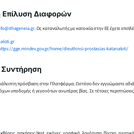
κή Επίλυση Διαφορών
nfo@ithageneia.gr
. Ως καταναλωτής με κατοικία στην ΕΕ έχετε επιπ
loti.gr
https://gge.mindev.gov.gr/home/dieuthinsi-prostasias-katanaloti/
& Συντήρηση
ιάλειπτη πρόσβαση στην Πλατφόρμα. Ωστόσο δεν εγγυώμαστε αδιάκ
ν υποδομής ή γεγονότων ανωτέρας βίας. Σε τέτοιες περιπτώσεις θ
έσεις, ασκήσεις/test, εικόνες, γραφικά, λογότυπα, βίντεο, ηχητικό 