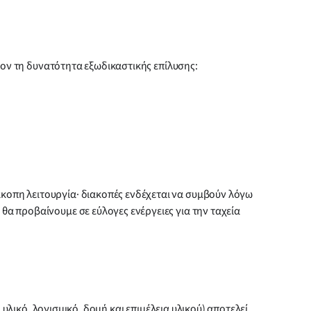
λέον τη δυνατότητα εξωδικαστικής επίλυσης:
οπη λειτουργία· διακοπές ενδέχεται να συμβούν λόγω
α προβαίνουμε σε εύλογες ενέργειες για την ταχεία
υλικό, λογισμικό, δομή και επιμέλεια υλικού) αποτελεί