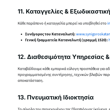
11. Καταγγελίες & Εξωδικαστι
Κάθε παράπονο ή καταγγελία μπορεί να υποβληθεί στο
i
Συνήγορος του Καταναλωτή:
www.synigoroskatana
Γενική Γραμματεία Καταναλωτή (γραμμή 1520):
12. Διαθεσιμότητα Υπηρεσίας 
Καταβάλλουμε κάθε εμπορικά εύλογη προσπάθεια για αδ
προγραμματισμένης συντήρησης, τεχνικών βλαβών παρόχω
αποκατάσταση.
13. Πνευματική Ιδιοκτησία
Το σύνολο του περιεχομένου της Πλατφόρμας (κείμενα, εκθ