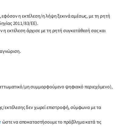
 εφόσον η εκτέλεση/η λήψη ξεκινά αμέσως, με τη ρητή
δηγίας 2011/83/ΕΕ).
 η εκτέλεση άρχισε με τη ρητή συγκατάθεσή σας και
ναγνώριση.
 ελαττωματικό/μη συμμορφούμενο ψηφιακό περιεχόμενο),
ης/εκτέλεσης δεν χωρεί επιστροφή, σύμφωνα με τα
r
ώστε να αποκαταστήσουμε το πρόβλημα κατά τις