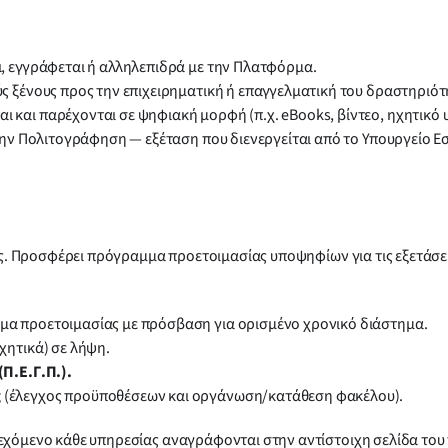
, εγγράφεται ή αλληλεπιδρά με την Πλατφόρμα.
ς ξένους προς την επιχειρηματική ή επαγγελματική του δραστηριότη
 και παρέχονται σε ψηφιακή μορφή (π.χ. eBooks, βίντεο, ηχητικό υλ
ην Πολιτογράφηση — εξέταση που διενεργείται από το Υπουργείο Ε
σης. Προσφέρει πρόγραμμα προετοιμασίας υποψηφίων για τις εξετάσει
α προετοιμασίας με πρόσβαση για ορισμένο χρονικό διάστημα.
χητικά) σε λήψη.
Π.Ε.Γ.Π.).
ς
(έλεγχος προϋποθέσεων και οργάνωση/κατάθεση φακέλου).
ιεχόμενο κάθε υπηρεσίας αναγράφονται στην αντίστοιχη σελίδα του