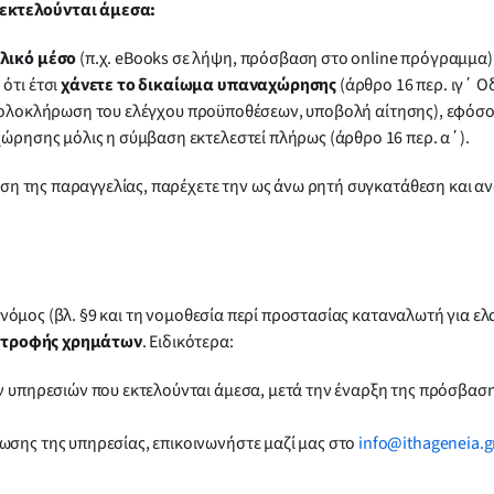
 εκτελούνται άμεσα:
λικό μέσο
(π.χ. eBooks σε λήψη, πρόσβαση στο online πρόγραμμα),
ότι έτσι
χάνετε το δικαίωμα υπαναχώρησης
(άρθρο 16 περ. ιγ΄ Ο
 ολοκλήρωση του ελέγχου προϋποθέσεων, υποβολή αίτησης), εφόσον
ώρησης μόλις η σύμβαση εκτελεστεί πλήρως (άρθρο 16 περ. α΄).
η της παραγγελίας, παρέχετε την ως άνω ρητή συγκατάθεση και α
 νόμος (βλ. §9 και τη νομοθεσία περί προστασίας καταναλωτή για
ιστροφής χρημάτων
. Ειδικότερα:
ν υπηρεσιών που εκτελούνται άμεσα, μετά την έναρξη της πρόσβασ
σης της υπηρεσίας, επικοινωνήστε μαζί μας στο
info@ithageneia.g