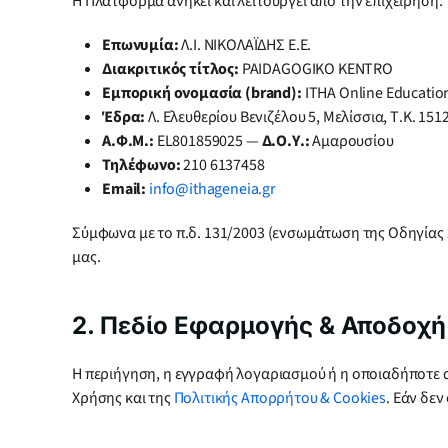
Η Πλατφόρμα ανήκει και λειτουργεί από την επιχείρηση:
Επωνυμία:
Λ.Ι. ΝΙΚΟΛΑΪΔΗΣ Ε.Ε.
Διακριτικός τίτλος:
PAIDAGOGIKO KENTRO
Εμπορική ονομασία (brand):
ITHA Online Education
Έδρα:
Λ. Ελευθερίου Βενιζέλου 5, Μελίσσια, Τ.Κ. 151
Α.Φ.Μ.:
EL801859025 —
Δ.Ο.Υ.:
Αμαρουσίου
Τηλέφωνο:
210 6137458
Email:
info@ithageneia.gr
Σύμφωνα με το π.δ. 131/2003 (ενσωμάτωση της Οδηγίας 
μας.
2. Πεδίο Εφαρμογής & Αποδοχή
Η περιήγηση, η εγγραφή λογαριασμού ή η οποιαδήποτε
Χρήσης και της
Πολιτικής Απορρήτου & Cookies
. Εάν δε