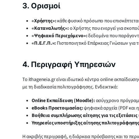
3. Ορισμοί
«Χρήστης»:
κάθε φυσικό πρόσωπο που επισκέπτεται
«Καταναλωτής»:
ο Χρήστης που ενεργεί για σκοπού
«Ψηφιακό Περιεχόμενο»:
δεδομένα που παράγονται
«Π.Ε.Γ.Π.»:
Πιστοποιητικό Επάρκειας Γνώσεων για τ
4. Περιγραφή Υπηρεσιών
Το ithageneia.gr είναι ιδιωτικό κέντρο online εκπαίδευ
με τη διαδικασία πολιτογράφησης. Ενδεικτικά:
Online Εκπαίδευση (Moodle):
ασύγχρονο πρόγραμμ
eBooks Προετοιμασίας:
ψηφιακά αρχεία (PDF και η
Βοήθεια συμπλήρωσης αίτησης για τις εξετάσεις (
Υπηρεσίες υποστήριξης αίτησης πολιτογράφηση
Η ακριβής περιγραφή, η διάρκεια πρόσβασης και το περ