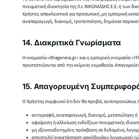
πνευματική ιδιοκτησία της Λ.Ι. ΝΙΚΟΛΑΪΔΗΣ Ε.Ε. ή των δικ
Χρήστες αποκλειστικά για προσωπική, μη εμπορική εκπα
αναπαραγωγή, διανομή, τροποποίηση, δημόσια παρουσί
14. Διακριτικά Γνωρίσματα
Η ονομασία «ithageneia.gr» και η εμπορική ονομασία «IT
προστατεύονται από την κείμενη νομοθεσία. Απαγορεύετ
15. Απαγορευμένη Συμπεριφορ
Ο Χρήστης συμφωνεί ότι δεν θα προβεί, αυτοπροσώπως ή 
αντιγραφή, αναπαραγωγή, διανομή, μεταπώληση ή 
αφαίρεση ή αλλοίωση ενδείξεων πνευματικής ιδιοκτ
μη εξουσιοδοτημένη πρόσβαση σε δεδομένα, λογαρ
αποστολή/εγκατάσταση κακόβουλου λογισμικού (ιών