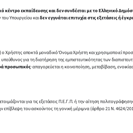
κό κέντρο εκπαίδευσης και δεν συνδέεται με το Ελληνικό Δημόσ
 του Υπουργείου και
δεν εγγυάται επιτυχία στις εξετάσεις ή έγκ
) ο Χρήστης αποκτά μοναδικό Όνομα Χρήστη και χρησιμοποιεί προσω
ά υπεύθυνος για τη διατήρηση της εμπιστευτικότητας των διαπιστευτ
ρά προσωπικός
· απαγορεύεται η κοινοποίηση, μεταβίβαση, ενοικί
ετοιμάζονται για τις εξετάσεις Π.Ε.Γ.Π. ή την αίτηση πολιτογράφησ
ν επίβλεψη του ασκούντος τη γονική μέριμνα (άρθρο 21 Ν. 4624/201