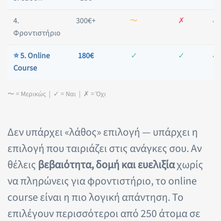
4.
300€+
〜
✗
✓
Φροντιστήριο
⭐ 5.
Online
180€
✓
✓
✓
Course
〜 = Μερικώς | ✓ = Ναι | ✗ = Όχι
Δεν υπάρχει «λάθος» επιλογή — υπάρχει η
επιλογή που ταιριάζει στις ανάγκες σου. Αν
θέλεις
βεβαιότητα, δομή και ευελιξία
χωρίς
να πληρώνεις για φροντιστήριο, το online
course είναι η πιο λογική απάντηση. Το
επιλέγουν περισσότεροι από 250 άτομα σε