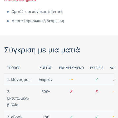
Χρειάζεσαι σύνδεση internet
Απαιτεί προσωπική δέσμευση
Σύγκριση με μια ματιά
ΤΡΌΠΟΣ
ΚΌΣΤΟΣ
ΕΝΗΜΕΡΩΜΈΝΟ
ΕΥΕΛΙΞΊΑ
ΔΟΜ
1. Μόνος μου
Δωρεάν
〜
✓
✗
2.
50€+
✗
✗
〜
Εκτυπωμένα
βιβλία
3. eBook
18€
✓
✓
〜